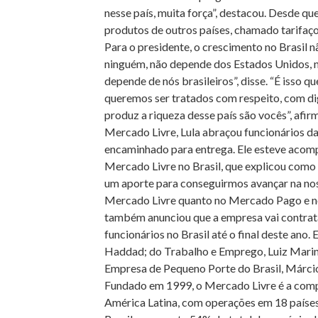
nesse país, muita força”, destacou. Desde qu
produtos de outros países, chamado tarifaço
Para o presidente, o crescimento no Brasil 
ninguém, não depende dos Estados Unidos, n
depende de nós brasileiros”, disse. “É isso
queremos ser tratados com respeito, com di
produz a riqueza desse país são vocês”, afi
Mercado Livre, Lula abraçou funcionários da
encaminhado para entrega. Ele esteve acomp
Mercado Livre no Brasil, que explicou como s
um aporte para conseguirmos avançar na noss
Mercado Livre quanto no Mercado Pago e no 
também anunciou que a empresa vai contrata
funcionários no Brasil até o final deste ano
Haddad; do Trabalho e Emprego, Luiz Mari
Empresa de Pequeno Porte do Brasil, Márcio
Fundado em 1999, o Mercado Livre é a compa
América Latina, com operações em 18 países 