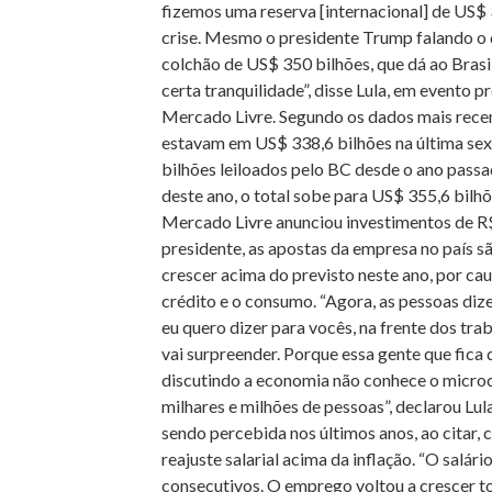
fizemos uma reserva [internacional] de US$ 
crise. Mesmo o presidente Trump falando o q
colchão de US$ 350 bilhões, que dá ao Bras
certa tranquilidade”, disse Lula, em evento
Mercado Livre. Segundo os dados mais recent
estavam em US$ 338,6 bilhões na última sext
bilhões leiloados pelo BC desde o ano pa
deste ano, o total sobe para US$ 355,6 bilh
Mercado Livre anunciou investimentos de R$ 
presidente, as apostas da empresa no país sã
crescer acima do previsto neste ano, por ca
crédito e o consumo. “Agora, as pessoas dize
eu quero dizer para vocês, na frente dos tr
vai surpreender. Porque essa gente que fica
discutindo a economia não conhece o microc
milhares e milhões de pessoas”, declarou Lul
sendo percebida nos últimos anos, ao citar,
reajuste salarial acima da inflação. “O salá
consecutivos. O emprego voltou a crescer t