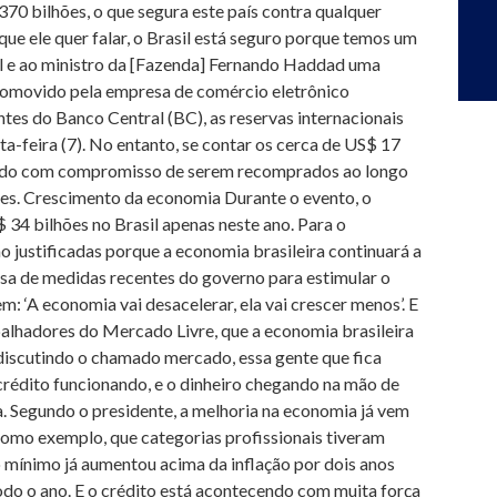
370 bilhões, o que segura este país contra qualquer
ue ele quer falar, o Brasil está seguro porque temos um
il e ao ministro da [Fazenda] Fernando Haddad uma
 promovido pela empresa de comércio eletrônico
es do Banco Central (BC), as reservas internacionais
a-feira (7). No entanto, se contar os cerca de US$ 17
ssado com compromisso de serem recomprados ao longo
ões. Crescimento da economia Durante o evento, o
34 bilhões no Brasil apenas neste ano. Para o
o justificadas porque a economia brasileira continuará a
usa de medidas recentes do governo para estimular o
m: ‘A economia vai desacelerar, ela vai crescer menos’. E
abalhadores do Mercado Livre, que a economia brasileira
 discutindo o chamado mercado, essa gente que fica
rédito funcionando, e o dinheiro chegando na mão de
a. Segundo o presidente, a melhoria na economia já vem
 como exemplo, que categorias profissionais tiveram
rio mínimo já aumentou acima da inflação por dois anos
odo o ano. E o crédito está acontecendo com muita força