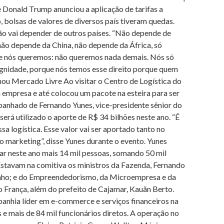
e Donald Trump anunciou a aplicação de tarifas a
, bolsas de valores de diversos país tiveram quedas.
não vai depender de outros países. “Não depende de
ão depende da China, não depende da África, só
 que nós queremos: não queremos nada demais. Nós só
gnidade, porque nós temos esse direito porque quem
rmou Mercado Livre Ao visitar o Centro de Logística do
 empresa e até colocou um pacote na esteira para ser
anhado de Fernando Yunes, vice-presidente sênior do
erá utilizado o aporte de R$ 34 bilhões neste ano. “É
a logística. Esse valor vai ser aportado tanto no
marketing”, disse Yunes durante o evento. Yunes
r neste ano mais 14 mil pessoas, somando 50 mil
. Estavam na comitiva os ministros da Fazenda, Fernando
nho; e do Empreendedorismo, da Microempresa e da
 França, além do prefeito de Cajamar, Kauãn Berto.
nhia líder em e-commerce e serviços financeiros na
e mais de 84 mil funcionários diretos. A operação no