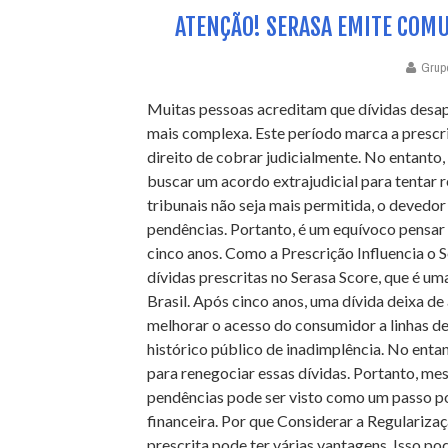
ATENÇÃO! SERASA EMITE COMU
Grup
Muitas pessoas acreditam que dívidas desap
mais complexa. Este período marca a prescri
direito de cobrar judicialmente. No entanto, 
buscar um acordo extrajudicial para tentar 
tribunais não seja mais permitida, o devedo
pendências. Portanto, é um equívoco pensar
cinco anos. Como a Prescrição Influencia o
dívidas prescritas no Serasa Score, que é um
Brasil. Após cinco anos, uma dívida deixa d
melhorar o acesso do consumidor a linhas de 
histórico público de inadimplência. No enta
para renegociar essas dívidas. Portanto, me
pendências pode ser visto como um passo po
financeira. Por que Considerar a Regulariza
prescrita pode ter várias vantagens. Isso po