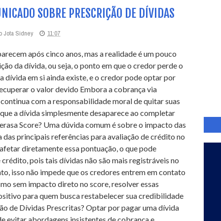
NICADO SOBRE PRESCRIÇÃO DE DÍVIDAS
o Jota Sidney
11:07
arecem após cinco anos, mas a realidade é um pouco
ção da dívida, ou seja, o ponto em que o credor perde o
a dívida em si ainda existe, e o credor pode optar por
recuperar o valor devido Embora a cobrança via
r continua com a responsabilidade moral de quitar suas
 que a dívida simplesmente desaparece ao completar
 Serasa Score? Uma dúvida comum é sobre o impacto das
a das principais referências para avaliação de crédito no
e afetar diretamente essa pontuação, o que pode
crédito, pois tais dívidas não são mais registráveis no
nto, isso não impede que os credores entrem em contato
smo sem impacto direto no score, resolver essas
sitivo para quem busca restabelecer sua credibilidade
ção de Dívidas Prescritas? Optar por pagar uma dívida
de evitar abordagens insistentes de cobrança e