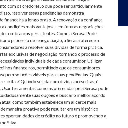
to com os credores, o que pode ser particularmente
m disso, resolver essas pendências demonstra
 financeira a longo prazo. A renovação da confiança
ara condições mais vantajosas em futuras negociações,
iado a cobranças persistentes. Como a Serasa Pode
itar o processo de renegociação, a Serasa oferece a
nsumidores a resolver suas dívidas de forma prática.
ertas exclusivas de negociação, tornando o processo de
necessidades individuais de cada consumidor. Utilizar
cilhos financeiros, permitindo que os consumidores
busquem soluções viáveis para suas pendências. Quais
rescritas? Quando se lida com dívidas prescritas, é
 Usar ferramentas como as oferecidas pela Serasa pode
r cuidadosamente suas opções e buscar o melhor acordo
ira atual como também estabelece um alicerce mais
s de maneira proativa pode resultar em um histórico
res oportunidades de crédito no futuro e promovendo a
rme Silva