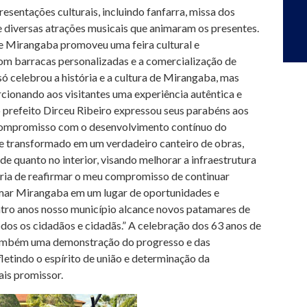
esentações culturais, incluindo fanfarra, missa dos
e diversas atrações musicais que animaram os presentes.
 de Mirangaba promoveu uma feira cultural e
com barracas personalizadas e a comercialização de
só celebrou a história e a cultura de Mirangaba, mas
cionando aos visitantes uma experiência autêntica e
prefeito Dirceu Ribeiro expressou seus parabéns aos
compromisso com o desenvolvimento contínuo do
e transformado em um verdadeiro canteiro de obras,
de quanto no interior, visando melhorar a infraestrutura
aria de reafirmar o meu compromisso de continuar
mar Mirangaba em um lugar de oportunidades e
tro anos nosso município alcance novos patamares de
dos os cidadãos e cidadãs.” A celebração dos 63 anos de
também uma demonstração do progresso e das
letindo o espírito de união e determinação da
is promissor.