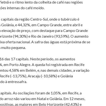
etnã e o ritmo lento da colheita de café nas regiões
ões internas do café moído.
 capitais da região Centro-Sul, onde o tubérculo é
 Goiânia, e 44,32%, em Campo Grande, entre abril e
am elevação de preço, com destaque para Campo Grande
orizonte (94,30%) e Rio de Janeiro (93,59%). O aumento
xa oferta nacional. A safra das águas está próxima de se
da muito pequena.
 16 das 17 capitais. Neste período, os aumentos
%, em Porto Alegre. A queda foi registrada em Recife
entou 4,58% em Belém, e, nas demais cidades, a variação
ecife (-13,75%), Aracaju (-10,58%) e Goiânia
do à entressafra.
pitais. As oscilações foram de 1,05%, em Recife, a
do arroz não variou em Natal e Goiânia. Em 12 meses,
positivas, as maiores em Belo Horizonte (42,43%) e