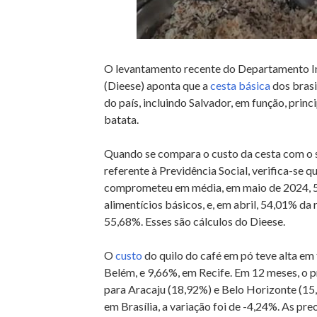
O levantamento recente do Departamento In
(Dieese) aponta que a
cesta básica
dos brasi
do país, incluindo Salvador, em função, princ
batata.
Quando se compara o custo da cesta com o sa
referente à Previdência Social, verifica-se 
comprometeu em média, em maio de 2024, 5
alimentícios básicos, e, em abril, 54,01% da
55,68%. Esses são cálculos do Dieese.
O
custo
do quilo do café em pó teve alta em 
Belém, e 9,66%, em Recife. Em 12 meses, o
para Aracaju (18,92%) e Belo Horizonte (15,2
em Brasília, a variação foi de -4,24%. As pr