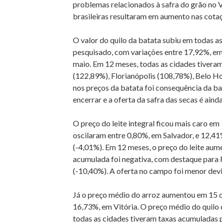
problemas relacionados à safra do grão no Vi
brasileiras resultaram em aumento nas cotaç
O valor do quilo da batata subiu em todas as
pesquisado, com variações entre 17,92%, em
maio. Em 12 meses, todas as cidades tiver
(122,89%), Florianópolis (108,78%), Belo H
nos preços da batata foi consequência da bai
encerrar e a oferta da safra das secas é ain
O preço do leite integral ficou mais caro em
oscilaram entre 0,80%, em Salvador, e 12,41
(-4,01%). Em 12 meses, o preço do leite aum
acumulada foi negativa, com destaque para R
(-10,40%). A oferta no campo foi menor devi
Já o preço médio do arroz aumentou em 15 ca
16,73%, em Vitória. O preço médio do quilo 
todas as cidades tiveram taxas acumuladas 