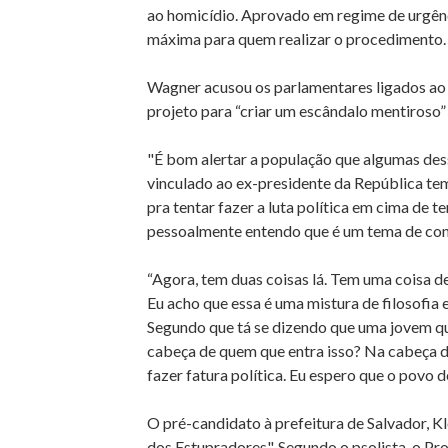
ao homicídio. Aprovado em regime de urgên
máxima para quem realizar o procedimento.
Wagner acusou os parlamentares ligados ao e
projeto para “criar um escândalo mentiroso”
"É bom alertar a população que algumas des
vinculado ao ex-presidente da República te
pra tentar fazer a luta política em cima de 
pessoalmente entendo que é um tema de consc
“Agora, tem duas coisas lá. Tem uma coisa d
Eu acho que essa é uma mistura de filosofia 
Segundo que tá se dizendo que uma jovem que
cabeça de quem que entra isso? Na cabeça d
fazer fatura política. Eu espero que o povo d
O pré-candidato à prefeitura de Salvador, K
dos Estupradores". Segundo o psolista, o P