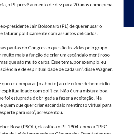
cia, o PL prevê aumento de dez para 20 anos como pena
x-presidente Jair Bolsonaro (PL) de querer usar o
 e faturar politicamente com assuntos delicados.
sas pautas do Congresso que são trazidas pelo grupo
m muito mais a função de criar um escândalo mentiroso
temas que são muito caros. Esse tema, por exemplo, eu
iência e de espiritualidade de cada um”, disse Wagner.
e querer comparar [o aborto] ao de crime de homicídio.
e espiritualidade com política. Não é uma mistura boa.
 foi estuprada é obrigada a fazer a aceitação. Na
e quem que quer criar escândalo mentiroso virtual para
esperte para isso”, acrescentou.
leber Rosa (PSOL), classifica o PL 1904, como a "PEC
rojeto de Lei foi aprovado na Câmara dos Deputados por