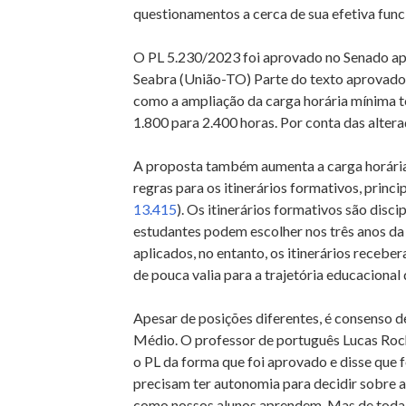
questionamentos a cerca de sua efetiva func
O PL 5.230/2023 foi aprovado no Senado apó
Seabra (União-TO) Parte do texto aprovado
como a ampliação da carga horária mínima to
1.800 para 2.400 horas. Por conta das alter
A proposta também aumenta a carga horária 
regras para os itinerários formativos, princ
13.415
). Os itinerários formativos são disci
estudantes podem escolher nos três anos d
aplicados, no entanto, os itinerários receb
de pouca valia para a trajetória educacional
Apesar de posições diferentes, é consenso d
Médio. O professor de português Lucas Roc
o PL da forma que foi aprovado e disse que 
precisam ter autonomia para decidir sobre
como nossos alunos aprendem. Mas de toda 