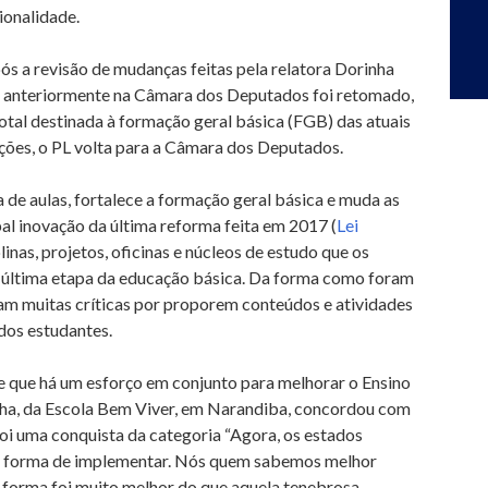
ionalidade.
s a revisão de mudanças feitas pela relatora Dorinha
 anteriormente na Câmara dos Deputados foi retomado,
tal destinada à formação geral básica (FGB) das atuais
ações, o PL volta para a Câmara dos Deputados.
de aulas, fortalece a formação geral básica e muda as
ipal inovação da última reforma feita em 2017 (
Lei
plinas, projetos, oficinas e núcleos de estudo que os
a última etapa da educação básica. Da forma como foram
eram muitas críticas por proporem conteúdos e atividades
 dos estudantes.
e que há um esforço em conjunto para melhorar o Ensino
ha, da Escola Bem Viver, em Narandiba, concordou com
foi uma conquista da categoria “Agora, os estados
 a forma de implementar. Nós quem sabemos melhor
forma foi muito melhor do que aquela tenebrosa