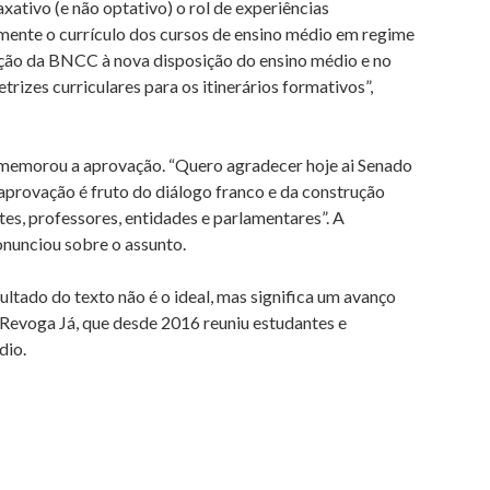
xativo (e não optativo) o rol de experiências
lmente o currículo dos cursos de ensino médio em regime
uação da BNCC à nova disposição do ensino médio e no
izes curriculares para os itinerários formativos”,
omemorou a aprovação. “Quero agradecer hoje ai Senado
provação é fruto do diálogo franco e da construção
es, professores, entidades e parlamentares”. A
onunciou sobre o assunto.
ultado do texto não é o ideal, mas significa um avanço
Revoga Já, que desde 2016 reuniu estudantes e
dio.