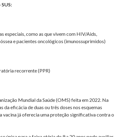
o SUS:
cas especiais, como as que vivem com HIV/Aids,
 óssea e pacientes oncológicos (imunossuprimidos)
ratória recorrente (PPR)
nização Mundial da Saúde (OMS) feita em 2022. Na
as da eficácia de duas ou três doses nos esquemas
vacina já oferecia uma proteção significativa contra o
única para a faixa etária de 9 a 20 anos pode auxiliar