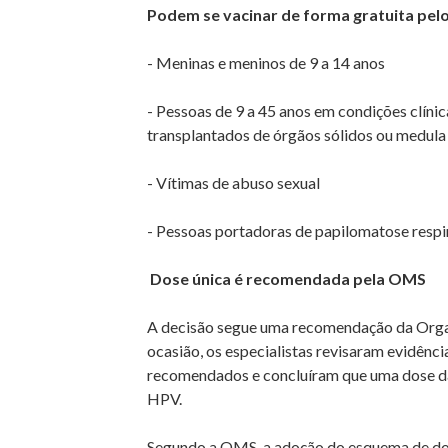
Podem se vacinar de forma gratuita pel
- Meninas e meninos de 9 a 14 anos
- Pessoas de 9 a 45 anos em condições clíni
transplantados de órgãos sólidos ou medula
- Vítimas de abuso sexual
- Pessoas portadoras de papilomatose respi
Dose única é recomendada pela OMS
A decisão segue uma recomendação da Orga
ocasião, os especialistas revisaram evidênci
recomendados e concluíram que uma dose da 
HPV.
Segundo a OMS, a adoção do esquema de dose 