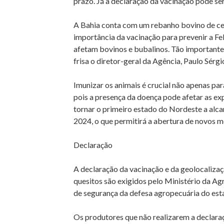
prazo. Já a declaração da vacinação pode ser 
A Bahia conta com um rebanho bovino de cer
importância da vacinação para prevenir a F
afetam bovinos e bubalinos. Tão importante 
frisa o diretor-geral da Agência, Paulo Sérgi
Imunizar os animais é crucial não apenas p
pois a presença da doença pode afetar as ex
tornar o primeiro estado do Nordeste a alca
2024, o que permitirá a abertura de novos m
Declaração
A declaração da vacinação e da geolocaliza
quesitos são exigidos pelo Ministério da Agr
de segurança da defesa agropecuária do esta
Os produtores que não realizarem a declaraç