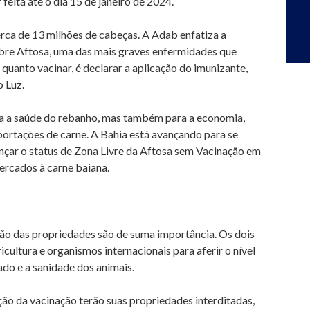
feita até o dia 15 de janeiro de 2024.
ca de 13 milhões de cabeças. A Adab enfatiza a
ebre Aftosa, uma das mais graves enfermidades que
quanto vacinar, é declarar a aplicação do imunizante,
o Luz.
ara a saúde do rebanho, mas também para a economia,
portações de carne. A Bahia está avançando para se
nçar o status de Zona Livre da Aftosa sem Vacinação em
ercados à carne baiana.
ção das propriedades são de suma importância. Os dois
icultura e organismos internacionais para aferir o nível
do e a sanidade dos animais.
ão da vacinação terão suas propriedades interditadas,