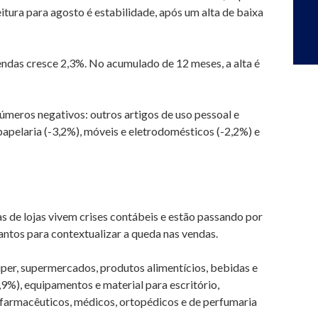
eitura para agosto é estabilidade, após um alta de baixa
endas cresce 2,3%. No acumulado de 12 meses, a alta é
úmeros negativos: outros artigos de uso pessoal e
e papelaria (-3,2%), móveis e eletrodomésticos (-2,2%) e
as de lojas vivem crises contábeis e estão passando por
Santos para contextualizar a queda nas vendas.
hiper, supermercados, produtos alimentícios, bebidas e
,9%), equipamentos e material para escritório,
 farmacêuticos, médicos, ortopédicos e de perfumaria