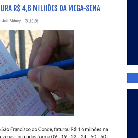
TURA R$ 4,6 MILHÕES DA MEGA-SENA
o Jota Sidney
10:28
 São Francisco do Conde, faturou R$ 4,6 milhões, na
ezenas sorteadas forma 09 – 19 – 22 – 24 – 50 – 60.