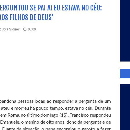
ERGUNTOU SE PAI ATEU ESTAVA NO CÉU:
OS FILHOS DE DEUS’
o Jota Sidney
05:09
bandona pessoas boas ao responder a pergunta de um
a ateu e morreu há pouco tempo, estava no céu. Durante
e, em Roma, no último domingo (15), Francisco respondeu
a Emanuele, o menino de oito anos, dono da pergunta e de
Diante da situação, o papa encorajou o garoto a fazer