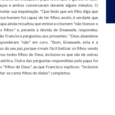
raçou e ambos conversaram durante alguns minutos. O
velar sua inquietação. "Que lindo que um filho diga que
sse homem foi capaz de ter filhos assim, é verdade que
Papa ainda ressaltou que embora o homem "não tivesse o
os filhos" e, perante a dúvida de Emanuele, respondeu:
tão Francisco perguntou aos presentes: "Deus abandona
esponderam "não" em coro. "Bom, Emanuele, esta é a
 do seu pai, porque é mais fácil batizar os filhos sendo
os todos filhos de Deus, inclusive os que são de outras
 católica. Outra das perguntas respondidas pelo papa foi
s "filhos de Deus", ao que Francisco explicou: "Inclusive
ar-se como filhos do diabo", completou.