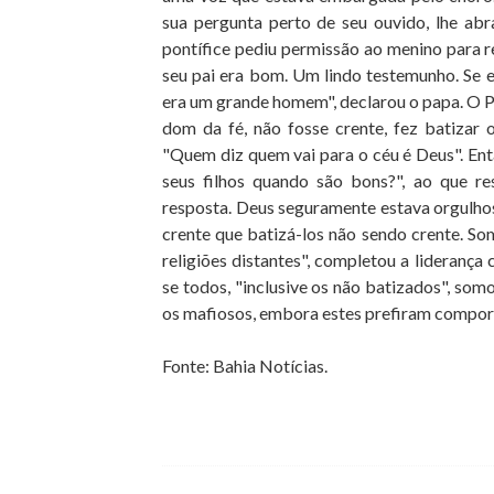
sua pergunta perto de seu ouvido, lhe ab
pontífice pediu permissão ao menino para re
seu pai era bom. Um lindo testemunho. Se e
era um grande homem", declarou o papa. O 
dom da fé, não fosse crente, fez batizar 
"Quem diz quem vai para o céu é Deus". En
seus filhos quando são bons?", ao que r
resposta. Deus seguramente estava orgulhoso
crente que batizá-los não sendo crente. Som
religiões distantes", completou a liderança
se todos, "inclusive os não batizados", somo
os mafiosos, embora estes prefiram comport
Fonte: Bahia Notícias.