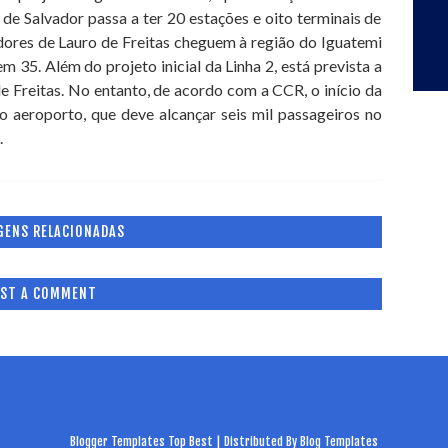
de Salvador passa a ter 20 estações e oito terminais de
dores de Lauro de Freitas cheguem à região do Iguatemi
 35. Além do projeto inicial da Linha 2, está prevista a
 Freitas. No entanto, de acordo com a CCR, o início da
aeroporto, que deve alcançar seis mil passageiros no
.
GENS RELACIONADAS
ST A COMMENT
Blogger
Templates Top Best
| Distributed By
Blog Templates