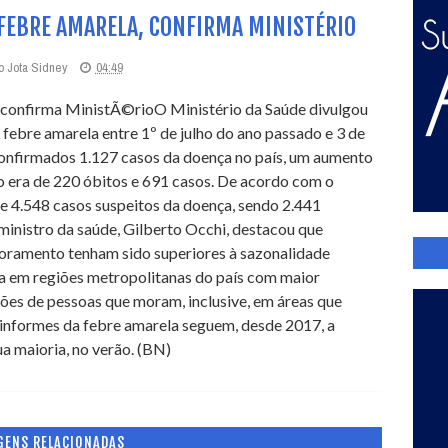
FEBRE AMARELA, CONFIRMA MINISTÉRIO
o Jota Sidney
04:49
O Ministério da Saúde divulgou
ebre amarela entre 1º de julho do ano passado e 3 de
confirmados 1.127 casos da doença no país, um aumento
ro era de 220 óbitos e 691 casos. De acordo com o
de 4.548 casos suspeitos da doença, sendo 2.441
ministro da saúde, Gilberto Occhi, destacou que
toramento tenham sido superiores à sazonalidade
ula em regiões metropolitanas do país com maior
hões de pessoas que moram, inclusive, em áreas que
informes da febre amarela seguem, desde 2017, a
a maioria, no verão. (BN)
GENS RELACIONADAS